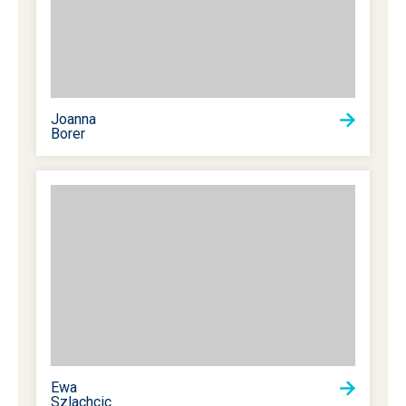
Joanna
Borer
Ewa
Szlachcic