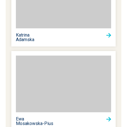
Katrina
Adamska
Ewa
Mosakowska-Pius