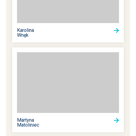
Karolina
Wnęk
Martyna
Matoliniec