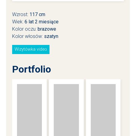
Wzrost:
117 cm
Wiek:
6
lat
2
miesiące
Kolor oczu:
brazowe
Kolor włosów:
szatyn
Wizytówka video
Portfolio